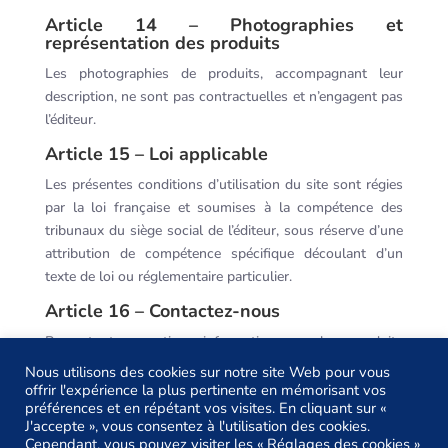
Article 14 – Photographies et
représentation des produits
Les photographies de produits, accompagnant leur
description, ne sont pas contractuelles et n’engagent pas
l’éditeur.
Article 15 – Loi applicable
Les présentes conditions d’utilisation du site sont régies
par la loi française et soumises à la compétence des
tribunaux du siège social de l’éditeur, sous réserve d’une
attribution de compétence spécifique découlant d’un
texte de loi ou réglementaire particulier.
Article 16 – Contactez-nous
Pour toute question, information sur les produits
présentés sur le site, ou concernant le site lui-même,
Nous utilisons des cookies sur notre site Web pour vous
vous pouvez laisser un message à l’adresse suivante :
offrir l'expérience la plus pertinente en mémorisant vos
préférences et en répétant vos visites. En cliquant sur «
bureau@positivecompany.fr
.
J'accepte », vous consentez à l'utilisation des cookies.
Cependant, vous pouvez visiter les « Réglages des cookies »